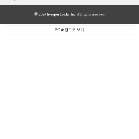
ⓒ 2024
livesport.co.kr
Inc. All rights reserved.
PC 버전으로 보기