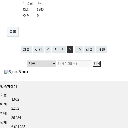
작성일
07-21
조회
1983
추천
0
목록
처음
이전
6
7
8
9
10
다음
맨끝
접속자집계
오늘
1,662
어제
2,252
최대
36,084
전체
6,601,385