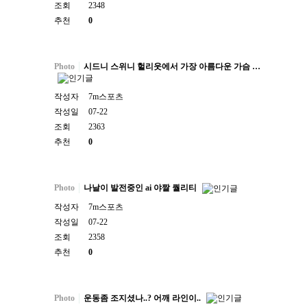
조회
2348
추천
0
Photo
시드니 스위니 헐리웃에서 가장 아름다운 가슴 …
작성자
7m스포츠
작성일
07-22
조회
2363
추천
0
Photo
나날이 발전중인 ai 야짤 퀄리티
작성자
7m스포츠
작성일
07-22
조회
2358
추천
0
Photo
운동좀 조지셨나..? 어깨 라인이..