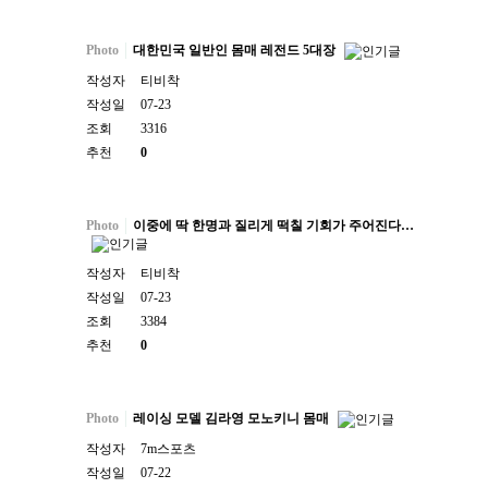
Photo
대한민국 일반인 몸매 레전드 5대장
작성자
티비착
작성일
07-23
조회
3316
추천
0
Photo
이중에 딱 한명과 질리게 떡칠 기회가 주어진다…
작성자
티비착
작성일
07-23
조회
3384
추천
0
Photo
레이싱 모델 김라영 모노키니 몸매
작성자
7m스포츠
작성일
07-22