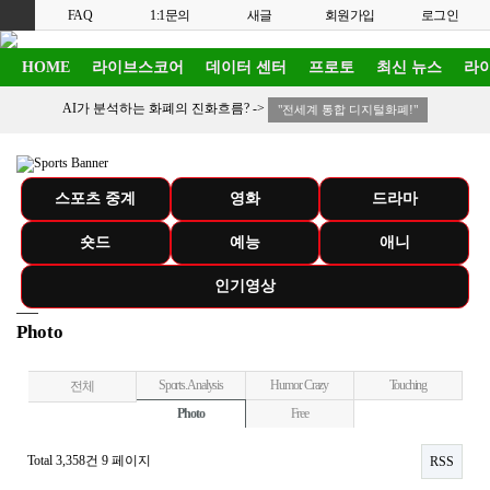
FAQ
1:1문의
새글
회원가입
로그인
HOME
라이브스코어
데이터 센터
프로토
최신 뉴스
라이
AI가 분석하는 화폐의 진화흐름? ->
"전세계 통합 디지털화폐!"
스포츠 중계
영화
드라마
숏드
예능
애니
인기영상
Photo
Sports. Analysis
Humor. Crazy
Touching
전체
Photo
Free
Total 3,358건
9 페이지
RSS