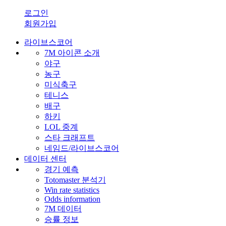
로그인
회원가입
라이브스코어
7M 아이콘 소개
야구
농구
미식축구
테니스
배구
하키
LOL 중계
스타 크래프트
네임드/라이브스코어
데이터 센터
경기 예측
Totomaster 분석기
Win rate statistics
Odds information
7M 데이터
승률 정보