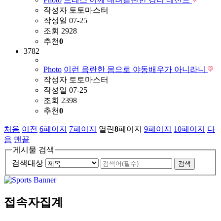
작성자
토토마스터
작성일
07-25
조회
2928
추천
0
3782
Photo
이런 음란한 몸으로 야동배우가 아니라니
작성자
토토마스터
작성일
07-25
조회
2398
추천
0
처음
이전
6
페이지
7
페이지
열린
8
페이지
9
페이지
10
페이지
다
음
맨끝
게시물 검색
검색대상
접속자집계