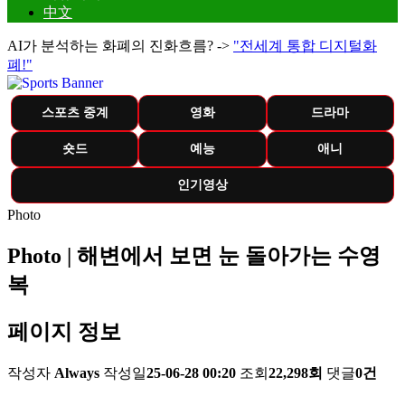
中文
AI가 분석하는 화폐의 진화흐름? ->
"전세계 통합 디지털화
폐!"
스포츠 중계
영화
드라마
숏드
예능
애니
인기영상
Photo
Photo | 해변에서 보면 눈 돌아가는 수영
복
페이지 정보
작성자
Always
작성일
25-06-28 00:20
조회
22,298회
댓글
0건