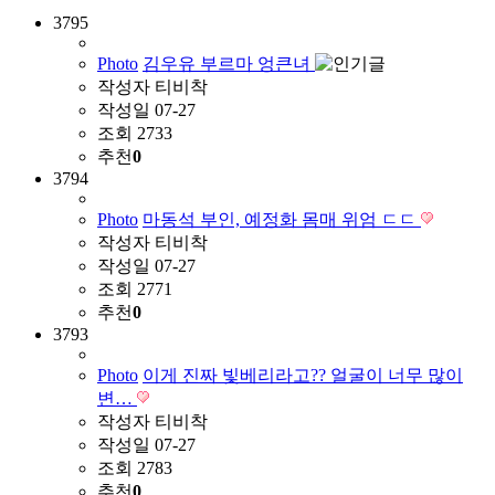
3795
Photo
김우유 부르마 엉큰녀
작성자
티비착
작성일
07-27
조회
2733
추천
0
3794
Photo
마동석 부인, 예정화 몸매 위엄 ㄷㄷ
작성자
티비착
작성일
07-27
조회
2771
추천
0
3793
Photo
이게 진짜 빛베리라고?? 얼굴이 너무 많이
변…
작성자
티비착
작성일
07-27
조회
2783
추천
0