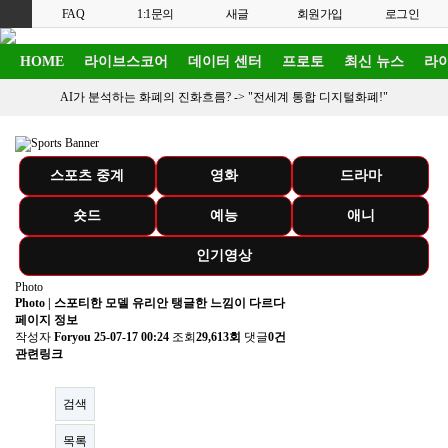
FAQ
1:1문의
새글
회원가입
로그인
HOME
라이브스코어
데이터 센터
프로토
최신 뉴스
라이
AI가 분석하는 화폐의 진화흐름? ->
"전세계 통합 디지털화폐!"
스포츠 중계
영화
드라마
숏드
예능
애니
인기영상
Photo
Photo | 스포티한 모델 유리안 탱글한 느낌이 다르다
페이지 정보
작성자
Foryou
25-07-17 00:24
조회
29,613회
댓글
0건
관련링크
검색
목록