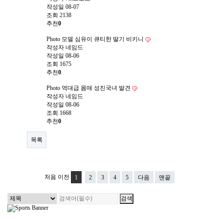
작성일
08-07
조회
2138
추천
0
Photo
모델 심유이 큐티한 딸기 비키니
작성자
네임드
작성일
08-06
조회
1675
추천
0
Photo
역대급 몸매 성진국녀 발견
작성자
네임드
작성일
08-06
조회
1668
추천
0
목록
처음
이전
1
2
3
4
5
다음
맨끝