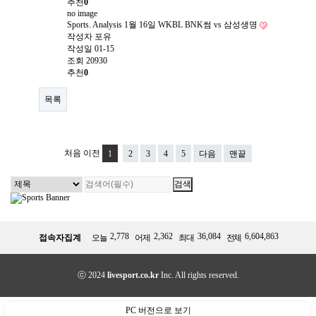
추천
0
no image
Sports. Analysis
1월 16일 WKBL BNK썸 vs 삼성생명
작성자
포유
작성일
01-15
조회
20930
추천
0
목록
처음
이전
1
2
3
4
5
다음
맨끝
2,778
2,362
36,084
6,604,863
접속자집계
오늘
어제
최대
전체
ⓒ 2024
livesport.co.kr
Inc. All rights reserved.
PC 버전으로 보기