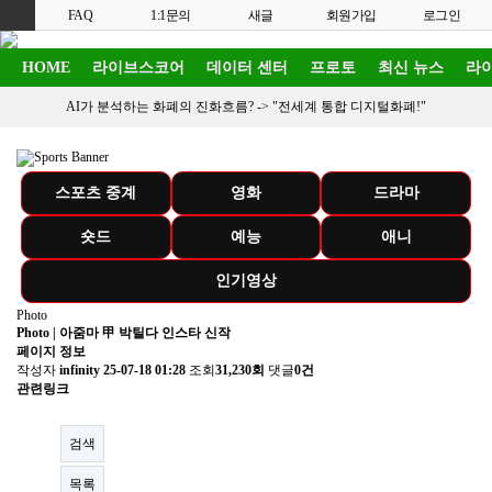
FAQ
1:1문의
새글
회원가입
로그인
HOME
라이브스코어
데이터 센터
프로토
최신 뉴스
라이
AI가 분석하는 화폐의 진화흐름? ->
"전세계 통합 디지털화폐!"
스포츠 중계
영화
드라마
숏드
예능
애니
인기영상
Photo
Photo | 아줌마 甲 박틸다 인스타 신작
페이지 정보
작성자
infinity
25-07-18 01:28
조회
31,230회
댓글
0건
관련링크
검색
목록