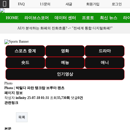
FAQ
1:1문의
새글
회원가입
로그인
HOME
라이브스코어
데이터 센터
프로토
최신 뉴스
라이
AI가 분석하는 화폐의 진화흐름? ->
"전세계 통합 디지털화폐!"
스포츠 중계
영화
드라마
숏드
예능
애니
인기영상
Photo
Photo | 박틸다 파란 탱크탑 브루마 팬츠
페이지 정보
작성자
infinity
25-07-18 01:31
조회
35,730회
댓글
0건
관련링크
목록
본문