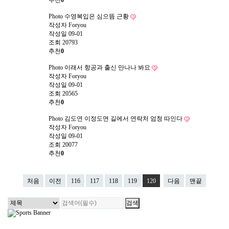
추천
0
Photo
수영복입은 심으뜸 근황
작성자
Foryou
작성일
09-01
조회
20793
추천
0
Photo
이래서 항공과 출신 만나나 봐요
작성자
Foryou
작성일
09-01
조회
20565
추천
0
Photo
김도연 이정도면 길에서 연락처 엄청 따인다
작성자
Foryou
작성일
09-01
조회
20077
추천
0
처음
이전
116
117
118
119
120
다음
맨끝