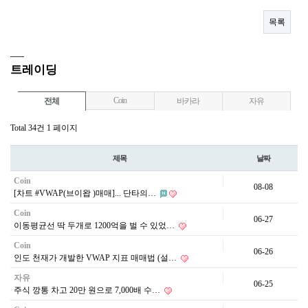
목록
트레이딩
Coin
전체
바카라
자유
Total 34건
1 페이지
제목
날짜
Coin
08-08
[차트 #VWAP(브이왑 )매매]... 단타의…
Coin
06-27
이동평균선 딱 두개로 1200억을 벌 수 있었…
Coin
06-26
인도 천재가 개발한 VWAP 지표 매매법 (설…
자유
06-25
주식 깡통 차고 20만 원으로 7,000배 수…