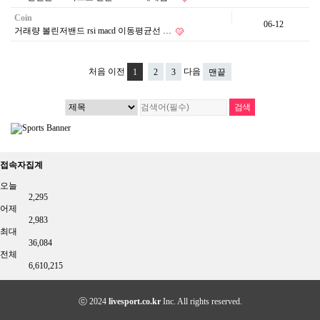
Coin
06-12
거래량 볼린저밴드 rsi macd 이동평균선 …
처음
이전
다음
1
2
3
맨끝
접속자집계
오늘
2,295
어제
2,983
최대
36,084
전체
6,610,215
ⓒ 2024
livesport.co.kr
Inc. All rights reserved.