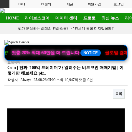
FAQ
1:1문의
새글
회원가입
로그인
HOME
라이브스코어
데이터 센터
프로토
최신 뉴스
라이
AI가 분석하는 화폐의 진화흐름? ->
"전세계 통합 디지털화폐!"
요!
첫충 20% 최대 60만원 더 드립니다.
글로벌 결제의 
NOTICE
트레이딩
Coin | 진짜 '100억 트레이더'가 알려주는 비트코인 매매기법 | 이
렇게만 해보세요 plz..
작성자
Always
25-08-26 05:00
조회
19,947회
댓글
0건
목록
본문