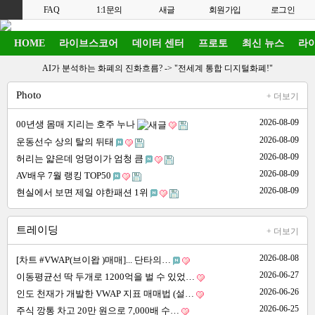
FAQ
1:1문의
새글
회원가입
로그인
HOME
라이브스코어
데이터 센터
프로토
최신 뉴스
라이
AI가 분석하는 화폐의 진화흐름? ->
"전세계 통합 디지털화폐!"
Photo
+ 더보기
2026-08-09
00년생 몸매 지리는 호주 누나
2026-08-09
운동선수 상의 탈의 뒤태
2026-08-09
허리는 얇은데 엉덩이가 엄청 큼
2026-08-09
AV배우 7월 랭킹 TOP50
2026-08-09
현실에서 보면 제일 야한패션 1위
트레이딩
+ 더보기
2026-08-08
[차트 #VWAP(브이왑 )매매]... 단타의…
2026-06-27
이동평균선 딱 두개로 1200억을 벌 수 있었…
2026-06-26
인도 천재가 개발한 VWAP 지표 매매법 (설…
2026-06-25
주식 깡통 차고 20만 원으로 7,000배 수…