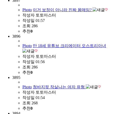
3897
Photo
이거 보정이 아니라 진짜 몸매임?
작성자
토토마스터
작성일
01:57
조회
286
추천
0
3896
Photo
만 18세 유튜브 크리에이터 오스트리아녀
작성자
토토마스터
작성일
01:56
조회
286
추천
0
3895
Photo
청바지핏 작살나는 여자 유형
작성자
토토마스터
작성일
01:54
조회
268
추천
0
3894