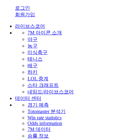
로그인
회원가입
라이브스코어
7M 아이콘 소개
야구
농구
미식축구
테니스
배구
하키
LOL 중계
스타 크래프트
네임드/라이브스코어
데이터 센터
경기 예측
Totomaster 분석기
Win rate statistics
Odds information
7M 데이터
승률 정보