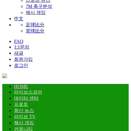
스포츠 뉴스
7M 축구분석
해시 게임
中文
足球比分
篮球比分
FAQ
1:1문의
새글
회원가입
로그인
HOME
라이브스코어
데이터 센터
프로토
최신 뉴스
라이브 TV
해시 게임
커뮤니티