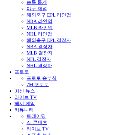
승률 통계
야구 채널
해외축구 EPL 라인업
NBA 라인업
MLB 라인업
NHL 라인업
해외축구 EPL 결장자
NBA 결장자
MLB 결장자
NFL 결장자
NHL 결장자
프로토
프로토 승부식
7M 포로토
최신 뉴스
라이브 TV
해시 게임
커뮤니티
트레이딩
AI 콘텐츠
라이브 TV