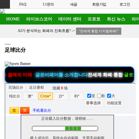
FAQ
1:1문의
새글
회원가입
로그인
HOME
라이브스코어
데이터 센터
프로토
최신 뉴스
라이
AI가 분석하는 화폐의 진화흐름? ->
"전세계 통합 디지털화폐!"
足球比分
제의 미래
글로비페이를 소개합니다
전세계 화폐 통합
글로비페이
테