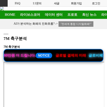
FAQ
1:1문의
새글
회원가입
로그인
HOME
라이브스코어
데이터 센터
프로토
최신 뉴스
라이
AI가 분석하는 화폐의 진화흐름? ->
"전세계 통합 디지털화폐!"
7M 축구분석
7M 축구분석
만원 더 드립니다.
글로벌 결제의 미래
글로비페이를 소개
NOTICE