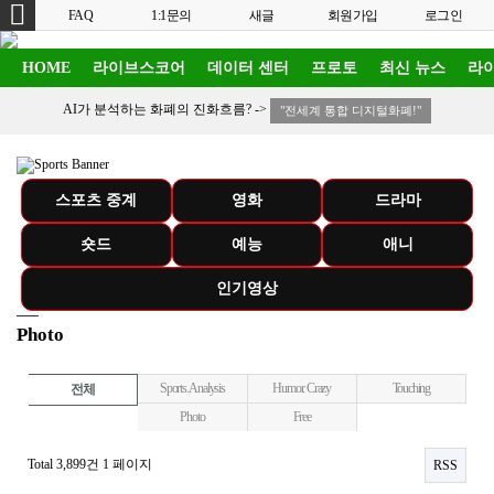
FAQ
1:1문의
새글
회원가입
로그인
HOME
라이브스코어
데이터 센터
프로토
최신 뉴스
라이
AI가 분석하는 화폐의 진화흐름? ->
"전세계 통합 디지털화폐!"
스포츠 중계
영화
드라마
숏드
예능
애니
인기영상
Photo
Sports. Analysis
Humor. Crazy
Touching
전체
Photo
Free
Total 3,899건
1 페이지
RSS