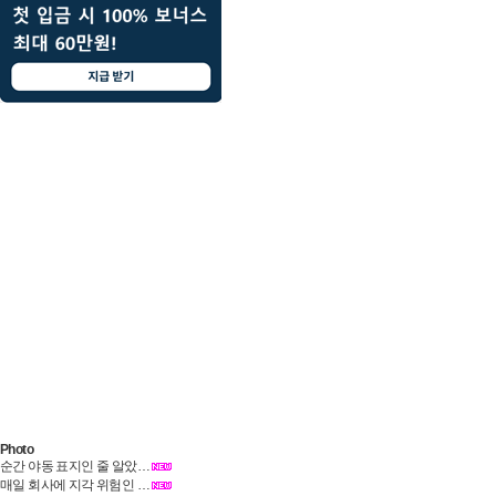
Photo
순간 야동 표지인 줄 알았…
매일 회사에 지각 위험인 …