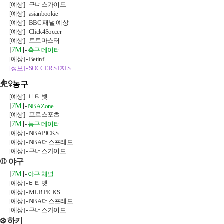
[
예상
] - 구너스가이드
[
예상
] - asianbookie
[
예상
] - BBC 패널 예상
[
예상
] - Click4Soccer
[
예상
] - 토토마스터
[
7M
]
-
축구 데이터
[
예상
] - Betinf
[
정보
] - SOCCER STATS
⛹️‍♀️
농구
[
예상
] - 비티벳
[
7M
]
-
NBA Zone
[
예상
] - 프로스포츠
[
7M
]
-
농구 데이터
[
예상
] - NBA PICKS
[
예상
] - NBA 더스프레드
[
예상
] - 구너스가이드
⚾
야구
[
7M
]
-
야구 채널
[
예상
] - 비티벳
[
예상
] - MLB PICKS
[
예상
] - NBA 더스프레드
[
예상
] - 구너스가이드
❄️
하키