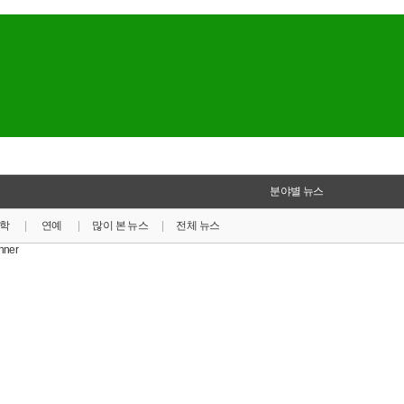
분야별 뉴스
과학
|
연예
|
많이 본 뉴스
|
전체 뉴스