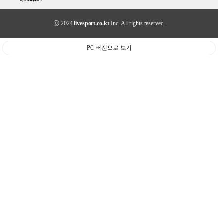
ⓒ 2024
livesport.co.kr
Inc. All rights reserved.
PC 버전으로 보기