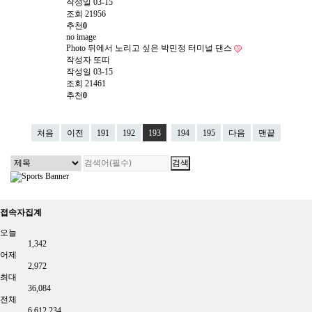
작성일
03-15
조회
21956
추천
0
no image
Photo
뒤에서 노리고 싶은 박민정 터미널 댄스
작성자
또띠
작성일
03-15
조회
21461
추천
0
처음
이전
191
192
193
194
195
다음
맨끝
접속자집계
오늘
1,342
어제
2,972
최대
36,084
전체
6,612,234