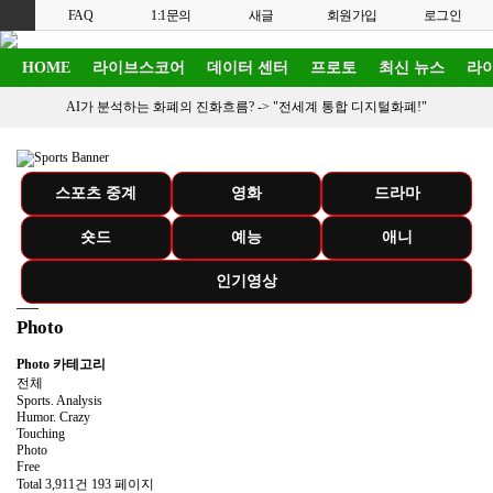
FAQ
1:1문의
새글
회원가입
로그인
HOME
라이브스코어
데이터 센터
프로토
최신 뉴스
라이
AI가 분석하는 화폐의 진화흐름? ->
"전세계 통합 디지털화폐!"
스포츠 중계
영화
드라마
숏드
예능
애니
인기영상
Photo
Photo 카테고리
전체
Sports. Analysis
Humor. Crazy
Touching
Photo
Free
Total 3,911건
193 페이지