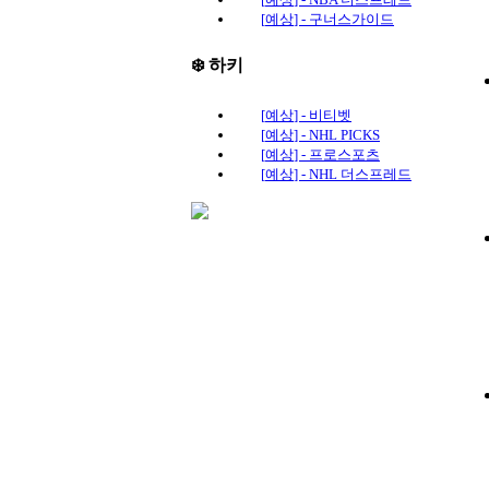
[
예상
] - 구너스가이드
❄️
하키
[
예상
] - 비티벳
[
예상
] - NHL PICKS
[
예상
] - 프로스포츠
[
예상
] - NHL 더스프레드