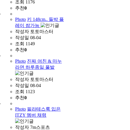
조회
1176
추천
0
Photo
키 148cm.. 들박 플
레이 쌉가능
작성자
토토마스터
작성일
08-04
조회
1149
추천
0
Photo
진짜 여친 & 마누
라면 하루종일 풀발
작성자
토토마스터
작성일
08-04
조회
1123
추천
0
Photo
필라테스룩 입은
ITZY 멤버 채령
작성자
7m스포츠