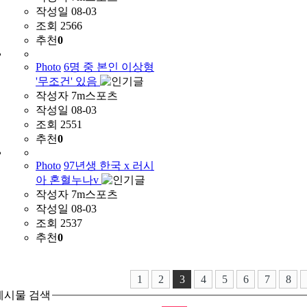
작성일
08-03
조회
2566
추천
0
Photo
6명 중 본인 이상형
'무조건' 있음
작성자
7m스포츠
작성일
08-03
조회
2551
추천
0
Photo
97년생 한국 x 러시
아 혼혈누나v
작성자
7m스포츠
작성일
08-03
조회
2537
추천
0
1
2
3
4
5
6
7
8
게시물 검색