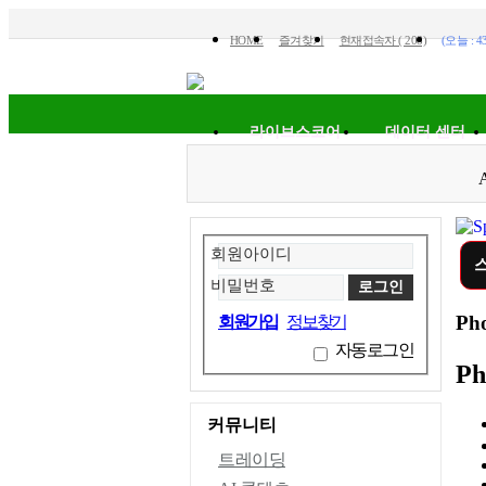
HOME
즐겨찾기
현재접속자 ( 208)
(오늘 : 43
라이브스코어
데이터 센터
회원아이디
비밀번호
Ph
회원가입
정보찾기
자동로그인
P
커뮤니티
트레이딩