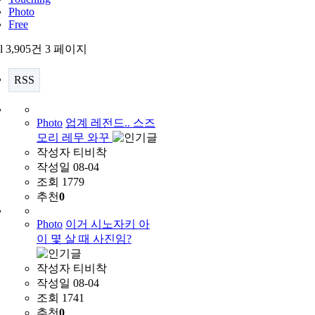
Photo
Free
al 3,905건
3 페이지
RSS
Photo
업계 레전드.. 스즈
모리 레무 와꾸
작성자
티비착
작성일
08-04
조회
1779
추천
0
Photo
이거 시노자키 아
이 몇 살 때 사진임?
작성자
티비착
작성일
08-04
조회
1741
추천
0