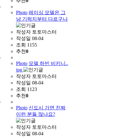
추천
0
Photo
레이싱 모델은 그
냥 기럭지부터 다르구나
작성자
토토마스터
작성일
08-04
조회
1155
추천
0
Photo
모델 하빈 비키니..
jpg
작성자
토토마스터
작성일
08-04
조회
1123
추천
0
Photo
신도시 가면 진짜
이런 분들 많나요?
작성자
토토마스터
작성일
08-04