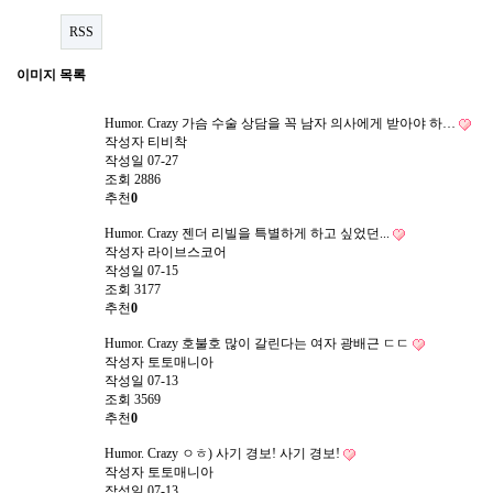
RSS
이미지 목록
Humor. Crazy
가슴 수술 상담을 꼭 남자 의사에게 받아야 하…
작성자
티비착
작성일
07-27
조회
2886
추천
0
Humor. Crazy
젠더 리빌을 특별하게 하고 싶었던...
작성자
라이브스코어
작성일
07-15
조회
3177
추천
0
Humor. Crazy
호불호 많이 갈린다는 여자 광배근 ㄷㄷ
작성자
토토매니아
작성일
07-13
조회
3569
추천
0
Humor. Crazy
ㅇㅎ) 사기 경보! 사기 경보!
작성자
토토매니아
작성일
07-13