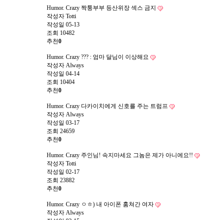
Humor. Crazy
짝퉁부부 등산위장 섹스 금지
작성자
Totti
작성일
05-13
조회
10482
추천
0
Humor. Crazy
??? : 엄마 달님이 이상해요
작성자
Always
작성일
04-14
조회
10404
추천
0
Humor. Crazy
다카이치에게 신호를 주는 트럼프
작성자
Always
작성일
03-17
조회
24659
추천
0
Humor. Crazy
주인님! 속지마세요 그놈은 제가 아니에요!!
작성자
Totti
작성일
02-17
조회
23882
추천
0
Humor. Crazy
ㅇㅎ) 내 아이폰 훔쳐간 여자
작성자
Always