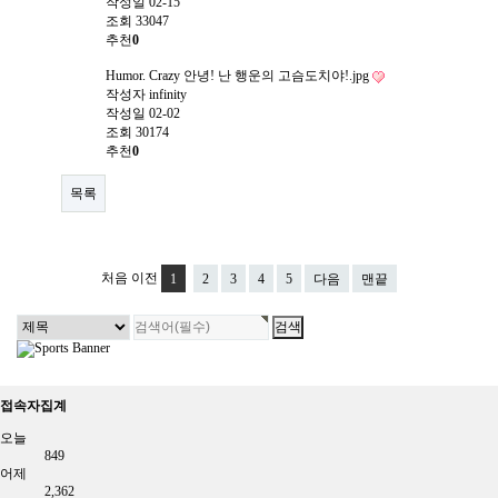
작성일
02-15
조회
33047
추천
0
Humor. Crazy
안녕! 난 행운의 고슴도치야!.jpg
작성자
infinity
작성일
02-02
조회
30174
추천
0
목록
처음
이전
1
2
3
4
5
다음
맨끝
접속자집계
오늘
849
어제
2,362