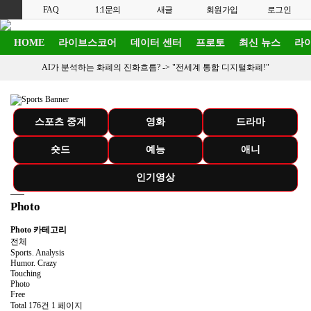
FAQ
1:1문의
새글
회원가입
로그인
HOME
라이브스코어
데이터 센터
프로토
최신 뉴스
라이
AI가 분석하는 화폐의 진화흐름? ->
"전세계 통합 디지털화폐!"
스포츠 중계
영화
드라마
숏드
예능
애니
인기영상
Photo
Photo 카테고리
전체
Sports. Analysis
Humor. Crazy
Touching
Photo
Free
Total 176건
1 페이지