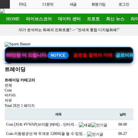
FAQ
1:1문의
새글
회원가입
로그인
HOME
라이브스코어
데이터 센터
프로토
최신 뉴스
라이
AI가 분석하는 화폐의 진화흐름? ->
"전세계 통합 디지털화폐!"
대 60만원 더 드립니다.
글로벌 결제의 미래
글로비페이
NOTICE
트레이딩
트레이딩 카테고리
전체
Coin
바카라
자유
Total 28건
1 페이지
제목
날짜
Coin
[차트 #VWAP(브이왑 )매매]... 단타의…
08-08
Coin
이동평균선 딱 두개로 1200억을 벌 수 있었…
06-27