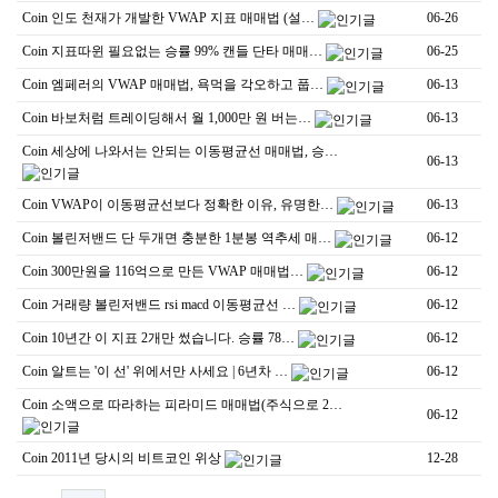
Coin
인도 천재가 개발한 VWAP 지표 매매법 (설…
06-26
Coin
지표따윈 필요없는 승률 99% 캔들 단타 매매…
06-25
Coin
엠페러의 VWAP 매매법, 욕먹을 각오하고 풉…
06-13
Coin
바보처럼 트레이딩해서 월 1,000만 원 버는…
06-13
Coin
세상에 나와서는 안되는 이동평균선 매매법, 승…
06-13
Coin
VWAP이 이동평균선보다 정확한 이유, 유명한…
06-13
Coin
볼린저밴드 단 두개면 충분한 1분봉 역추세 매…
06-12
Coin
300만원을 116억으로 만든 VWAP 매매법…
06-12
Coin
거래량 볼린저밴드 rsi macd 이동평균선 …
06-12
Coin
10년간 이 지표 2개만 썼습니다. 승률 78…
06-12
Coin
알트는 '이 선' 위에서만 사세요 | 6년차 …
06-12
Coin
소액으로 따라하는 피라미드 매매법(주식으로 2…
06-12
Coin
2011년 당시의 비트코인 위상
12-28