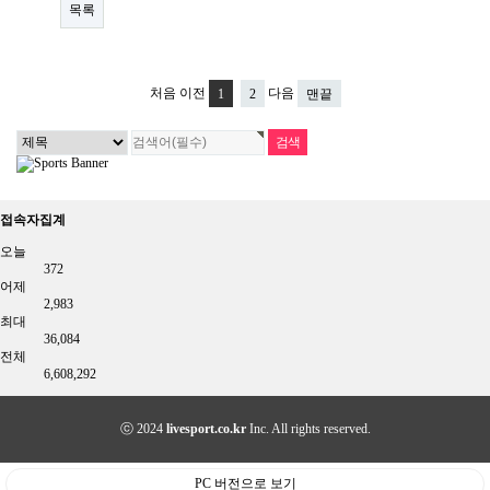
목록
처음
이전
다음
1
2
맨끝
접속자집계
오늘
372
어제
2,983
최대
36,084
전체
6,608,292
ⓒ 2024
livesport.co.kr
Inc. All rights reserved.
PC 버전으로 보기