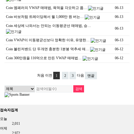
Coin
엠페러의 VWAP 매매법, 욕먹을 각오하고 풉…
06-13
Coin
바보처럼 트레이딩해서 월 1,000만 원 버는…
06-13
Coin
세상에 나와서는 안되는 이동평균선 매매법, 승…
06-13
Coin
VWAP이 이동평균선보다 정확한 이유, 유명한…
06-13
Coin
볼린저밴드 단 두개면 충분한 1분봉 역추세 매…
06-12
Coin
300만원을 116억으로 만든 VWAP 매매법…
06-12
처음
이전
다음
1
2
3
맨끝
접속자집계
오늘
2,011
어제
2,972