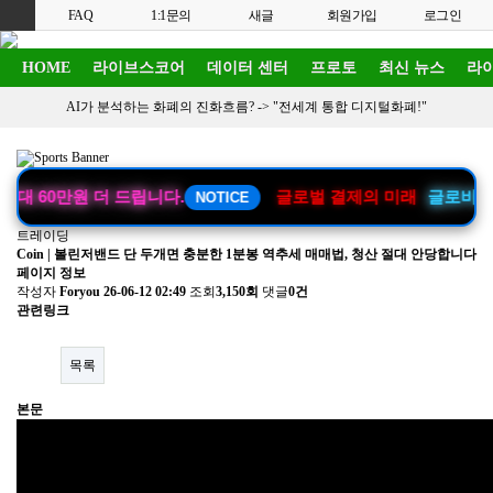
FAQ
1:1문의
새글
회원가입
로그인
HOME
라이브스코어
데이터 센터
프로토
최신 뉴스
라이
AI가 분석하는 화폐의 진화흐름? ->
"전세계 통합 디지털화폐!"
최대 60만원 더 드립니다.
글로벌 결제의 미래
글로비페이
NOTICE
트레이딩
Coin | 볼린저밴드 단 두개면 충분한 1분봉 역추세 매매법, 청산 절대 안당합니다
페이지 정보
작성자
Foryou
26-06-12 02:49
조회
3,150회
댓글
0건
관련링크
목록
본문