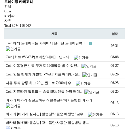
트레이딩 카테고리
전체
Coin
바카라
자유
Total 35건
1 페이지
제목
날짜
Coin
해외 트레이더들 사이에서 난리난 트레이딩뷰 1…
03:31
Coin
[차트 #VWAP(브이왑 )매매]... 단타의…
08-08
Coin
이동평균선 딱 두개로 1200억을 벌 수 있었…
06-27
Coin
인도 천재가 개발한 VWAP 지표 매매법 (설…
06-26
자유
주식 깡통 차고 20만 원으로 7,000배 수…
06-25
Coin
지표따윈 필요없는 승률 99% 캔들 단타 매매…
06-25
바카라
바카라 실전노하우와 필승전략이기는방법 바카라 …
06-13
바카라
[바카라 실시간] 필승전략 필승 배팅법! 교수…
06-13
바카라
[바카라 필승법] 고수들만 사용한 필승방법 생…
06-13